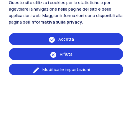
Questo sito utilizza i cookies per le statistiche e per
agevolare la navigazione nelle pagine del sito e delle
applicazioni web. Maggiori informazioni sono disponibili alla
Laboratori
pagina dell'
informativa sulla privacy
.
Didattici
Accetta
Per un approccio innovativo
alla didattica
Rifiuta
Modifica le impostazioni