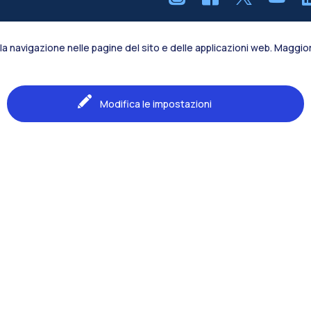
la navigazione nelle pagine del sito e delle applicazioni web. Maggiori
Naviga il sito
Il Polo
lle Costruzioni
Modifica le impostazioni
Formazione
Studenti
iale
Ricerca
one