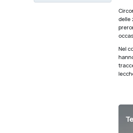
Circo
delle 
prero
occasi
Nel co
hanno 
tracc
lecche
Te