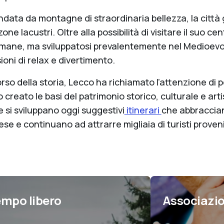
ndata da montagne di straordinaria bellezza, la città g
zone lacustri. Oltre alla possibilità di visitare il suo cen
mane, ma sviluppatosi prevalentemente nel Medioevo)
oni di relax e divertimento.
rso della storia, Lecco ha richiamato l’attenzione di po
creato le basi del patrimonio storico, culturale e artis
e si sviluppano oggi suggestivi
itinerari
che abbracciano
se e continuano ad attrarre migliaia di turisti proven
mpo libero
Associazio