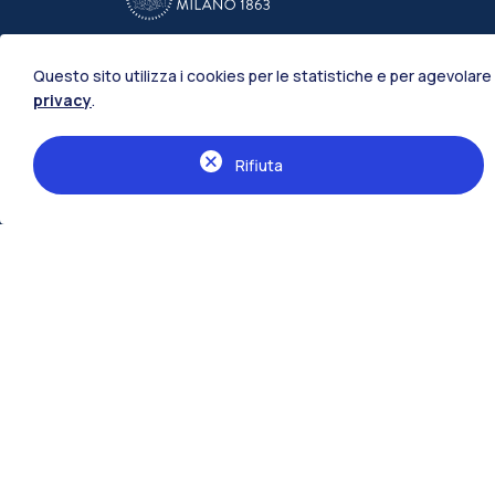
Questo sito utilizza i cookies per le statistiche e per agevolare 
privacy
.
Scuole di
Architettura Urbanistica Ingegneria de
Rifiuta
Design
Ingegneria Civile, Ambientale e Territor
Ingegneria Industriale e dell'Informazi