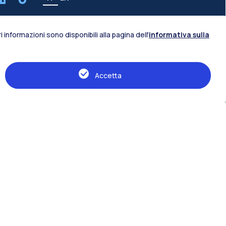
 informazioni sono disponibili alla pagina dell'
informativa sulla
Risorse
Bandi e concorsi
Accetta
Informative Privacy
Lezioni ed esami
Orario lezioni
Premi e borse di studio
Richiesta aule
Richiesta assistenza
Rassegna Stampa