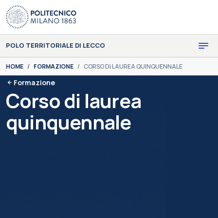
Skip to main content
Skip to page footer
POLO TERRITORIALE DI LECCO
You are here:
HOME
FORMAZIONE
CORSO DI LAUREA QUINQUENNALE
Formazione
Corso di laurea
quinquennale